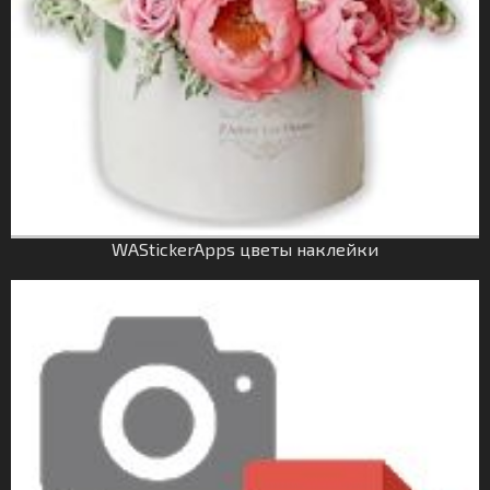
WAStickerApps цветы наклейки