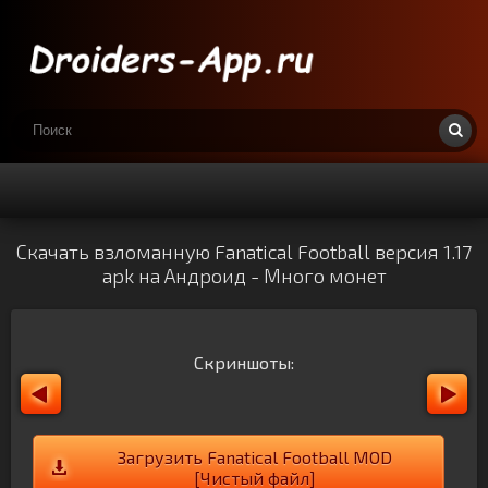
Скачать взломанную Fanatical Football версия 1.17
apk на Андроид - Много монет
Скриншоты:
Загрузить Fanatical Football MOD
[Чистый файл]