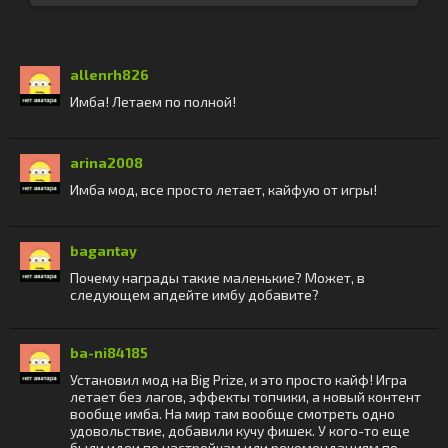
allenrh826
Имба! Летаем по полной!
arina2008
Имба мод, все просто летает, кайфую от игры!
bagantay
Почему награды такие маленькие? Может, в
следующем апдейте имбу добавите?
ba-ni84185
Установил мод на Big Prize, и это просто кайф! Игра
летает без лагов, эффекты топчики, а новый контент
вообще имба. На мир там вообще смотреть одно
удовольствие, добавили кучу фишек. У кого-то еще
были идеи по настройкам или рекомендациям по