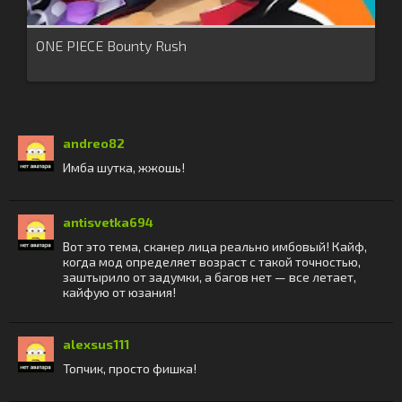
ONE PIECE Bounty Rush
andreo82
Имба шутка, жжошь!
antisvetka694
Вот это тема, сканер лица реально имбовый! Кайф,
когда мод определяет возраст с такой точностью,
заштырило от задумки, а багов нет — все летает,
кайфую от юзания!
alexsus111
Топчик, просто фишка!