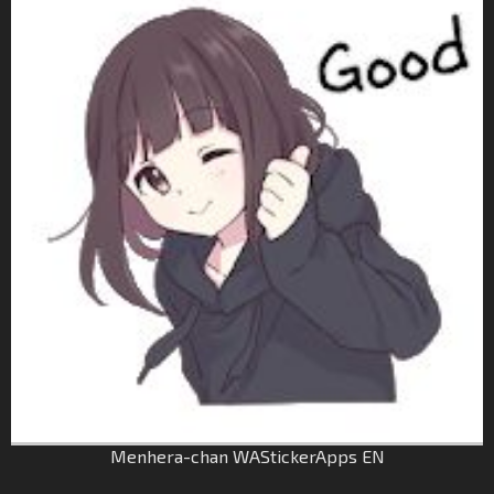
Menhera-chan WAStickerApps EN