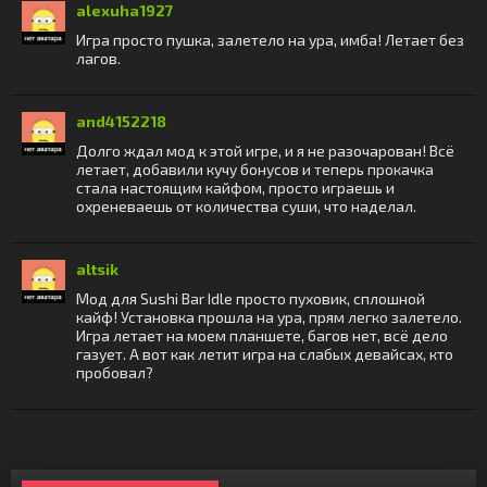
alexuha1927
Игра просто пушка, залетело на ура, имба! Летает без
лагов.
and4152218
Долго ждал мод к этой игре, и я не разочарован! Всё
летает, добавили кучу бонусов и теперь прокачка
стала настоящим кайфом, просто играешь и
охреневаешь от количества суши, что наделал.
altsik
Мод для Sushi Bar Idle просто пуховик, сплошной
кайф! Установка прошла на ура, прям легко залетело.
Игра летает на моем планшете, багов нет, всё дело
газует. А вот как летит игра на слабых девайсах, кто
пробовал?