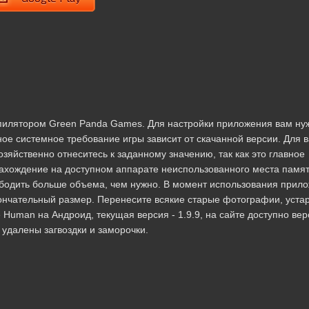
мпилятором Green Panda Games. Для настройки приложения вам ну
ое системное требование игры зависит от скачанной версии. Для 
Хозяйственно отнеситесь к заданному значению, так как это главное
нахождение на доступном аппарате неиспользованного места памят
бодить больше объема, чем нужно. В момент использования прило
кончательный размер. Перенесите всякие старые фотографии, уст
Human на Андроид, текущая версия - 1.9.9, на сайте доступно вер
и удалены загвоздки и заморочки.