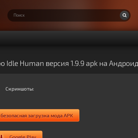
 Idle Human версия 1.9.9 apk на Андрои
Скриншоты:
: безопасная загрузка мода APK
Google Play