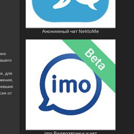
Анонимный чат NektoMe
жно
вашего
и, для
жения,
аревшие
сия от
imo Видеозвонки и чат