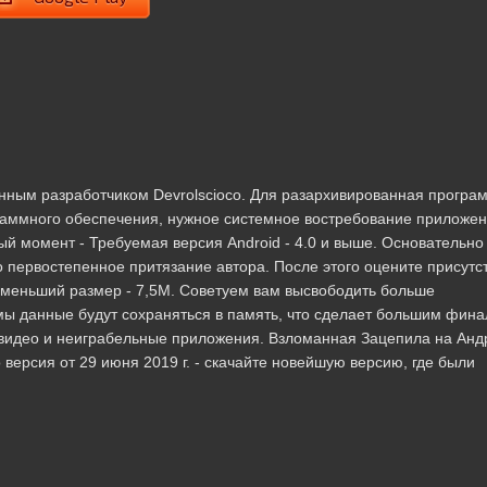
енным разработчиком Devrolscioco. Для разархивированная програ
раммного обеспечения, нужное системное востребование приложе
ый момент - Требуемая версия Android - 4.0 и выше. Основательно
 первостепенное притязание автора. После этого оцените присутс
именьший размер - 7,5M. Советуем вам высвободить больше
мы данные будут сохраняться в память, что сделает большим фин
видео и неиграбельные приложения. Взломанная Зацепила на Анд
 версия от 29 июня 2019 г. - скачайте новейшую версию, где были