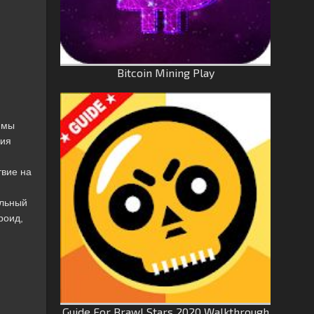
Bitcoin Mining Play
ммы
ния
твие на
альный
роид,
Guide For Brawl Stars 2020 Walkthrough