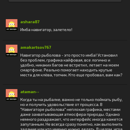
ashara87
Имба навигатор, залетело!
amakartsov767
Навигатор рыболова - это просто имба! Установил
без проблем, графика кайфовая, все логично и
удобно, никаких багов не встретил, летает на моем
смартфоне. Реально помогает находить крутые
места для клёва, топчик. Кто еще пробовал, вам как?
ataman--
Когда ты на рыбалке, важно не только поймать рыбу,
но и получить удовольствие от процесса. В
"Навигаторе рыболова" неплохая графика, местами
даже захватывающая атмосфера природы. Однако
немного раздражает, что интерфейс иногда кажется
запутанным. Не всегда сразу понятно, как выполнить
задание или что именно нужно делать. В целом, игра