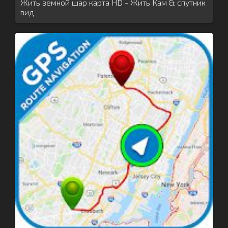
Жить земной шар карта HD - Жить Кам & спутник
вид