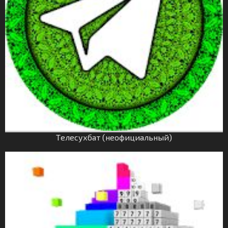
Tелесухбат (неофициальный)