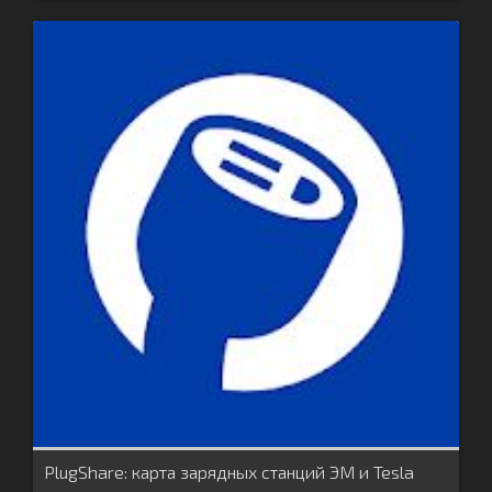
PlugShare: карта зарядных станций ЭМ и Tesla