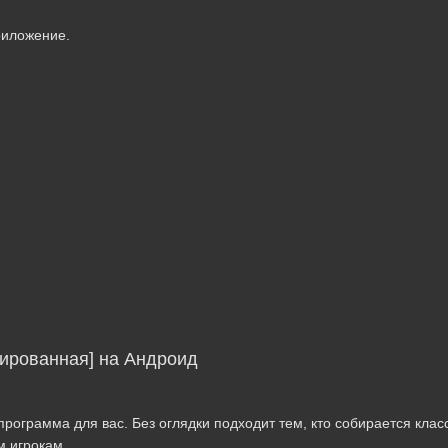
риложение.
кированная] на Андроид
рограмма для вас. Без оглядки подходит тем, кто собирается класс
м игрокам.