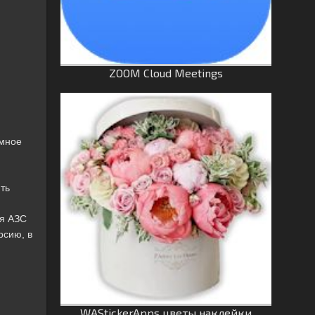
ZOOM Cloud Meetings
емное
.
ть
ая АЗС
рсию, в
WAStickerApps цветы наклейки