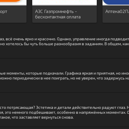
порт
АЗС Газпромнефть -
Аптека02П
бесконтактная оплата
топлива!
аз, всё очень ярко и красочно. Однако, управление иногда подводит
о хотелось бы чуть больше разнообразия в заданиях. В общем, как
орые моменты, которые подкачали. Графика яркая и приятная, но и
можно периодически в нее поиграть, но не уверен, что задержусь 
осто потрясающая? Эстетика и детали действительно радуют глаз. 
ря, это немного подбешивает, особенно в напряжённых моментах.
такое, что заставляет вернуться снова.