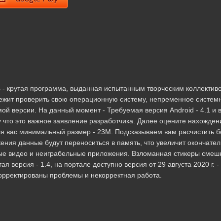
 - крутая программа, выданная испытанным творческим коллектив
адлежит проверить свою операционную систему, непременное систем
ой версии. На данный момент - Требуемая версия Android - 4.1 и 
у что это важное заявление разработчика. Далее оцените нахожден
ля вас минимальный размер - 23M. Подсказываем вам расчистить 
ения данные будут переноситься в память, что увеличит окончате
ые видео и неиграбельные приложения. Взломанная стикеры сме
 версия - 1.4, на портале доступно версия от 29 августа 2020 г. -
орректированы проблемы и некорректная работа.