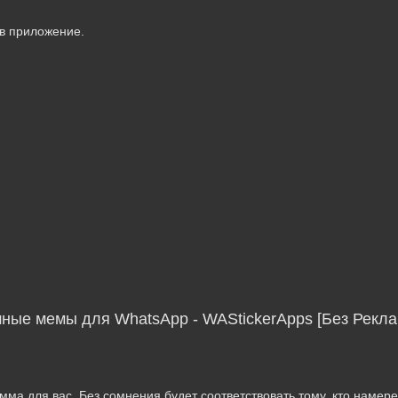
 в приложение.
ные мемы для WhatsApp - WAStickerApps [Без Рекл
мма для вас. Без сомнения будет соответствовать тому, кто намер