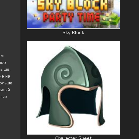
Sky Block
ом
ное
выше.
ие на
больше
льный
шные
Character Sheet