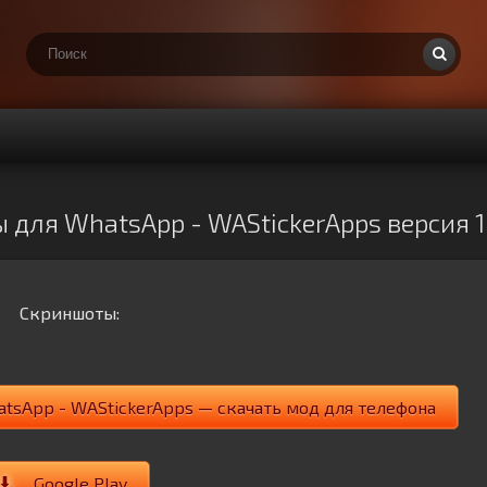
для WhatsApp - WAStickerApps версия 1.
Скриншоты:
sApp - WAStickerApps — скачать мод для телефона
Google Play