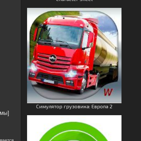
Симулятор грузовика: Европа 2
амы]
евается