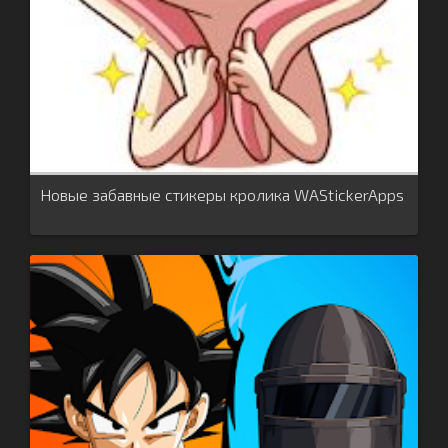
Новые забавные стикеры кролика WAStickerApps