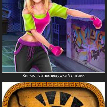
Хип-хоп битва: девушки VS парни