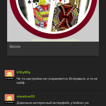
Belote
b1lly80y
Чё-то настройки не сохраняются. Исправьте, а то не
кайф.
almetvm93
Довольно интересный интерфейс у Ivideon, но