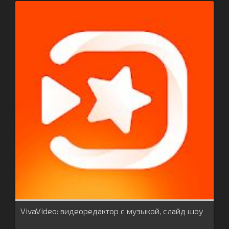
VivaVideo: видеоредактор с музыкой, слайд шоу