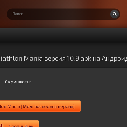
athlon Mania версия 10.9 apk на Андрои
Скриншоты:
lon Mania [Мод: последняя версия]
Google Play