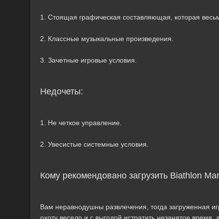
1. Стоящая графическая составляющая, которая весьм
2. Классные музыкальные произведения.
3. Зачетные игровые условия.
Недочеты:
1. Не четкое управление.
2. Увесистые системные условия.
Кому рекомендовано загрузить Biathlon Ma
Вам неравнодушны развлечения, тогда загруженная игру
охоту весело и с выгодой истратить незанятое время,