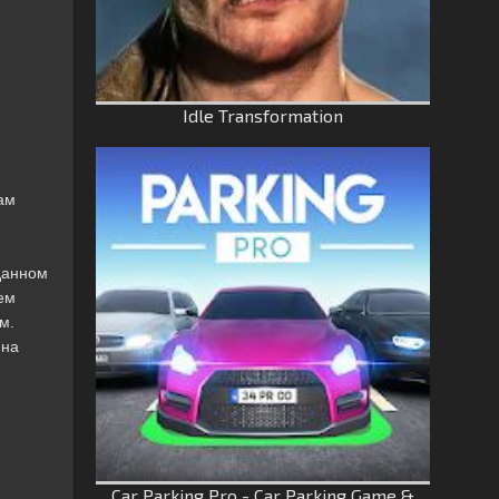
Idle Transformation
ам
данном
ем
м.
 на
Car Parking Pro - Car Parking Game &