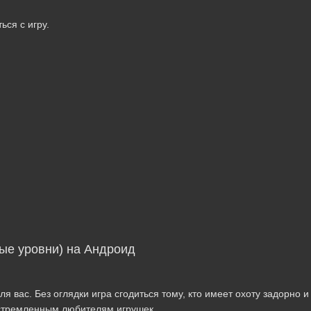
ься с игру.
тые уровни) на Андроид
я вас. Без оглядки игра сгодиться тому, кто имеет охоту задорно и
устремленным любителям игрушек.