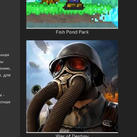
Fish Pond Park
анная
ры
жению,
, для
я -
ктная
War of Destiny