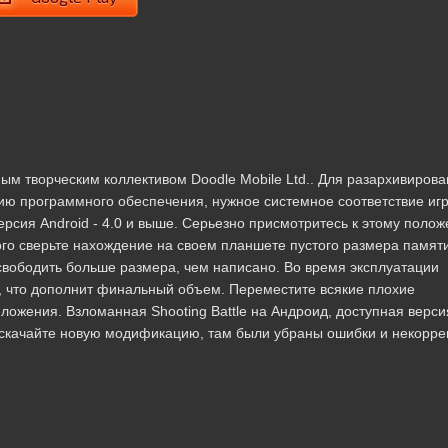
ным творческим коллективом Doodle Mobile Ltd.. Для разархивиров
ю программного обеспечения, нужное системное соответствие иг
ерсия Android - 4.0 и выше. Серьезно присмотритесь к этому поло
того сверьте нахождение на своем планшете пустого размера памяти
вободить больше размера, чем написано. Во время эксплуатации
, что дополнит финальный объем. Переместите всякие плохие
ожения. Взломанная Shooting Battle на Андроид, доступная верси
. - скачайте новую модификацию, там были убраны ошибки и некорре