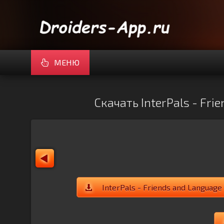
МЕНЮ
Скачать InterPals - Fri
InterPals - Friends and Langua