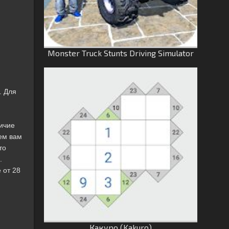
Monster Truck Stunts Driving Simulator
. Для
личие
ем вам
то
.
 от 28
Какуро (Kakuro)