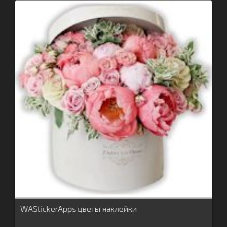
WAStickerApps цветы наклейки