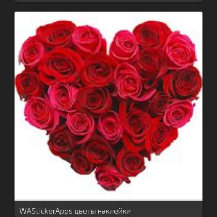
WAStickerApps цветы наклейки