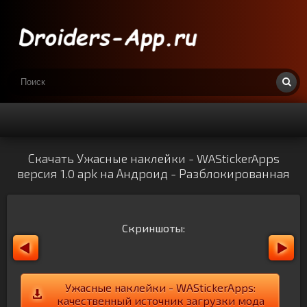
Скачать Ужасные наклейки - WAStickerApps
версия 1.0 apk на Андроид - Разблокированная
Скриншоты:
Ужасные наклейки - WAStickerApps:
качественный источник загрузки мода