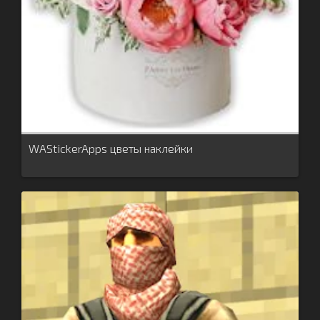
WAStickerApps цветы наклейки