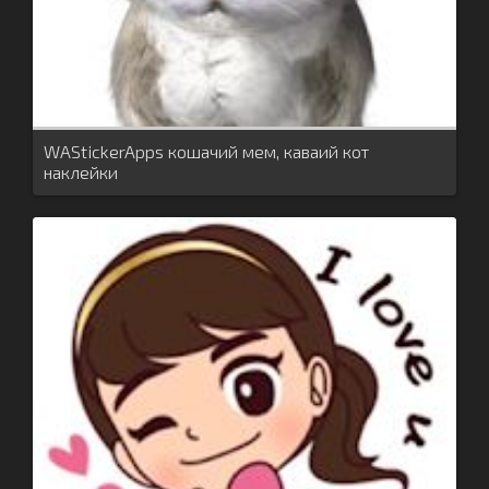
WAStickerApps кошачий мем, каваий кот
наклейки