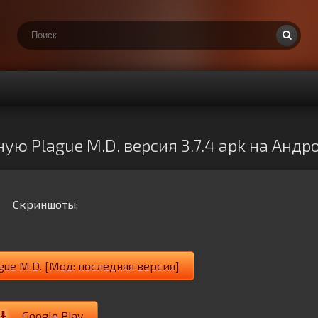
ую Plague M.D. версия 3.7.4 apk на Андр
Скриншоты:
gue M.D. [Мод: последняя версия]
Google Play