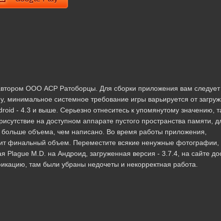
 автором ООО АСР Ратоборцы. Для сборки приложения вам следует
у, минимальное системное требование игры варьируется от загру
roid - 4.3 и выше. Серьезно отнеситесь к упомянутому значению, т
рисутствие на доступном аппарате пустого пространства памяти, д
ь больше объема, чем написано. Во время работы приложения,
нит финальный объем. Переместите всякие ненужные фотографии,
Plague M.D. на Андроид, загруженная версия - 3.7.4, на сайте до
ификацию, там были убраны недочеты и некорректная работа.