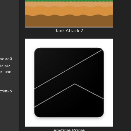
Tank Attack 2
жаемой
ак как
ля вас
ступно
Anytime Prime