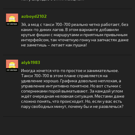
azboyd2102
Эй, а мод с такси 700-700 реально четко работает, без
каких-то диких лагов. В этом варианте добавили
крутые фишки с маршрутами и приятным привычным
интерфейсом, так чточеткую гонку на запчастях даже
не заметишь – летает как пушка!
alyb1983
Иногда хочется что-то простое и занимательное.
Такси 700-700 в этом плане справляется на
удивление хорошо. Графика довольно неплохая, а
управление интуитивно понятное. Но вот стычки с
соперниками порой выматывают. За каждой углом
ждёт очередная неловкая ситуация. Местами даже
сложно понять, что происходит. Но, если у вас есть
пару свободных минут, почему бы и не развлечься?