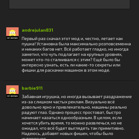
andrejulan831
Первый раз скачал этот мод и, честно, летает как
пушка! Установка была максимально розповсеменна
и никаких багов нет. Всё работает гладко, но иногда
заметил, что чуть подлагает на крупных уровнях,
может кто-то сталкивался с этим? Ещё было бы
интересно узнать, есть ли какие-то секреты или
фишки для раскачки машинок в этом моде.
barbie911
Забавная игрушка, но иногда вызывает раздражение
из-за слишком частых реклам. Визуально всё
довольно ярко и привлекательно, машины реально
радуют глаз. Однако процесс простоват, быстро
начинает казаться однообразным. В целом, если
хочется убить время, то можно развлечься, но не
ожидал, что всё будет выглядеть так примитивно.
Надеюсь, добавят новых фишек, чтобы было
интереснее.