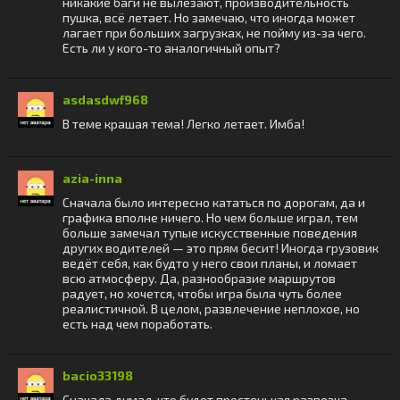
никакие баги не вылезают, производительность
пушка, всё летает. Но замечаю, что иногда может
лагает при больших загрузках, не пойму из-за чего.
Есть ли у кого-то аналогичный опыт?
asdasdwf968
В теме крашая тема! Легко летает. Имба!
azia-inna
Сначала было интересно кататься по дорогам, да и
графика вполне ничего. Но чем больше играл, тем
больше замечал тупые искусственные поведения
других водителей — это прям бесит! Иногда грузовик
ведёт себя, как будто у него свои планы, и ломает
всю атмосферу. Да, разнообразие маршрутов
радует, но хочется, чтобы игра была чуть более
реалистичной. В целом, развлечение неплохое, но
есть над чем поработать.
bacio33198
Сначала думал, что будет простенькая развозка