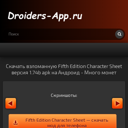
Скачать взломанную Fifth Edition Character Sheet
версия 1.74b apk на Андроид - Много монет
Скриншоты:
Fifth Edition Character Sheet — скачать
мод для телефона