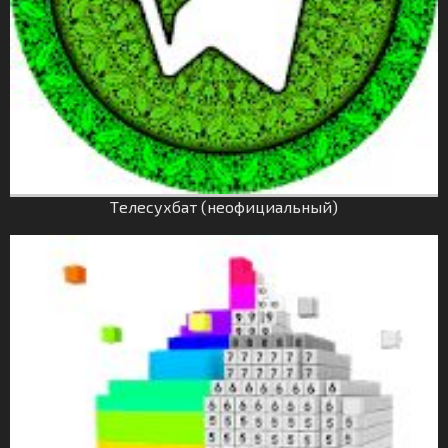
Tелесухбат (неофициальный)