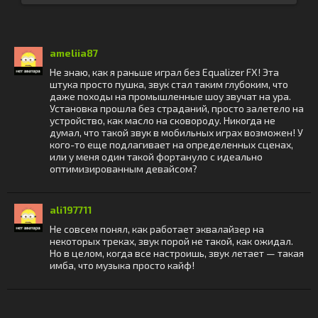
ameliia87
Не знаю, как я раньше играл без Equalizer FX! Эта
штука просто пушка, звук стал таким глубоким, что
даже походы на промышленные шоу звучат на ура.
Установка прошла без страданий, просто залетело на
устройство, как масло на сковороду. Никогда не
думал, что такой звук в мобильных играх возможен! У
кого-то еще подлагивает на определенных сценах,
или у меня один такой фортануло с идеально
оптимизированным девайсом?
ali197711
Не совсем понял, как работает эквалайзер на
некоторых треках, звук порой не такой, как ожидал.
Но в целом, когда все настроишь, звук летает — такая
имба, что музыка просто кайф!