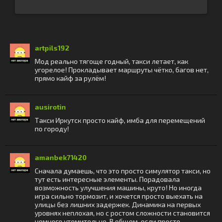
artpils192
Мод реально тягоще годный, такси летает, как
угорелое! Прокладывает маршруты чётко, багов нет,
прямо кайф за рулём!
ausirotin
Такси Иркутск просто кайф, имба для перемещений
по городу!
amanbek71420
Сначала думаешь, что это просто симулятор такси, но
тут есть интересные элементы. Порадовала
возможность улучшения машины, круто! Но иногда
игра сильно тормозит, и хочется просто выехать на
улицы без лишних задержек. Динамика на первых
уровнях неплохая, но с ростом сложности становится
немного утомительно. В общем, если просто