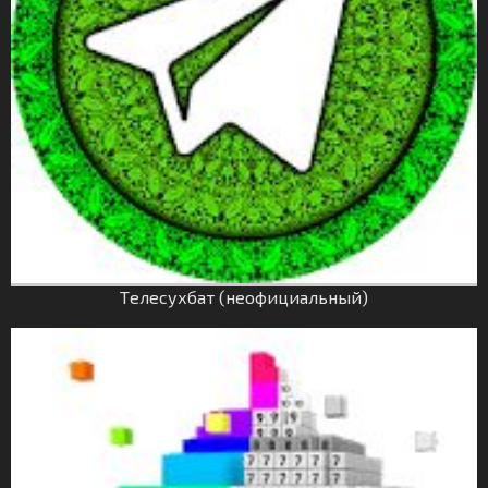
Tелесухбат (неофициальный)