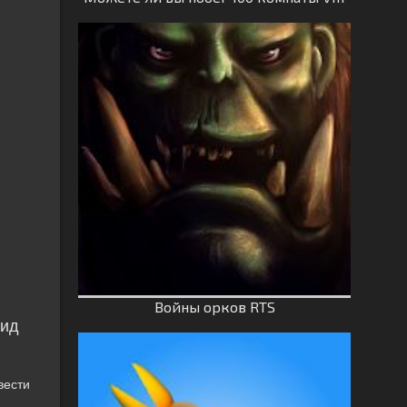
Войны орков RTS
оид
вести