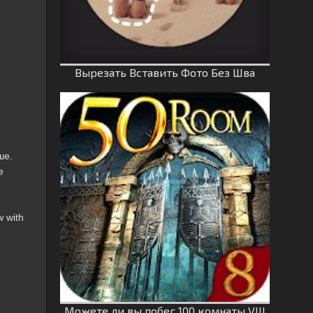
Вырезать Вставить Фото Без Шва
ше.
е
м
 with
Можете ли вы побег 100 комнаты VIII