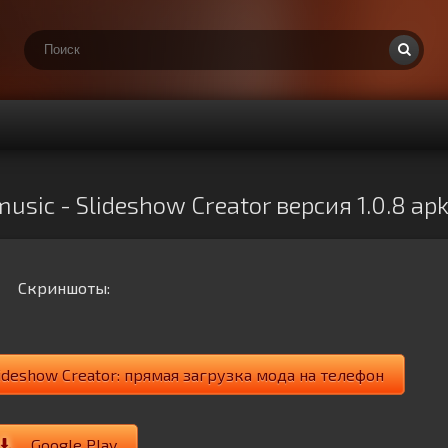
music - Slideshow Creator версия 1.0.8 a
Скриншоты:
lideshow Creator: прямая загрузка мода на телефон
Google Play