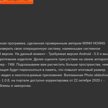
пулярная программа, сделанная проверенным автором MIINH HOANG
роверить свою операционную систему, наименьшее системное
версии. На данный момент - Требуемая версия Android - 5.0 и вы
е притязание издателя. Далее оцените присутствие на своем аппарат
ер - 74M. Подсказываем вам расчистить больше пространства, че
ция будет переноситься в память, что повысит итоговый размер.
 видео и неиспользуемые приложения. Взломанная Photo slideshow
 1.0.8, на портале доступно корректировка от 22 октября 2020 г. -
блемы и заморочки.