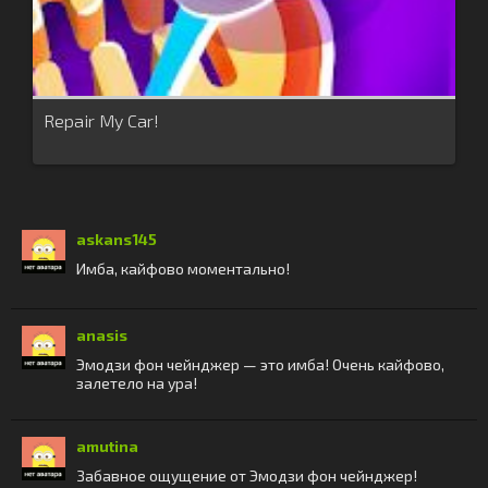
Repair My Car!
askans145
Имба, кайфово моментально!
anasis
Эмодзи фон чейнджер — это имба! Очень кайфово,
залетело на ура!
amutina
Забавное ощущение от Эмодзи фон чейнджер!