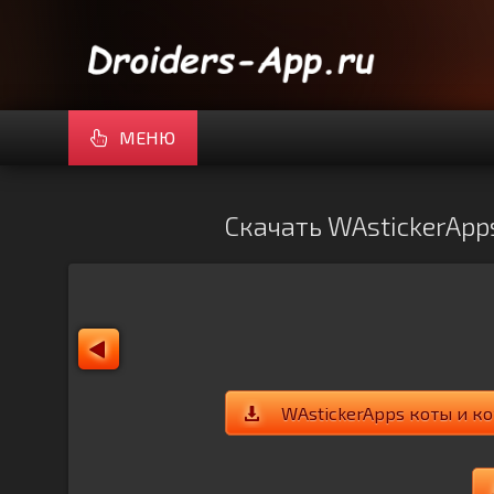
МЕНЮ
Скачать WAstickerApps
WAstickerApps коты и ко