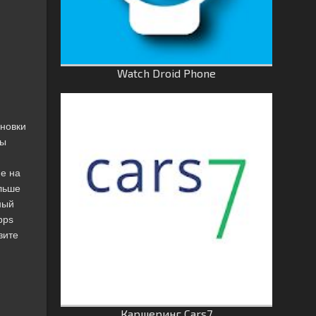
Watch Droid Phone
ановки
мы
ие на
льше
ный
pps
зите
Каршеринг Cars7