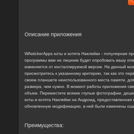
Описание приложения
WAstickerApps коты и котята Наклейки - популярная п
программы вам не лишним будет опробовать вашу оп
изменяется от инсталлируемой версии. На данный мом
присмотритесь к указанному критерию, так как это пе
своем планшете неиспользованного места памяти, дл
размера, чем нужно. В момент работы приложения све
объем. Переместите всякие глупые фотографии, деше
коты и котята Наклейки на Андроид, предоставленная вер
обновленную модификацию, в ней были изменены оши
Преимущества: