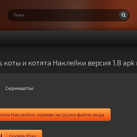
 коты и котята Наклейки версия 1.8 apk
Скриншоты:
тята Наклейки: прямая загрузка файла мода
Google Play