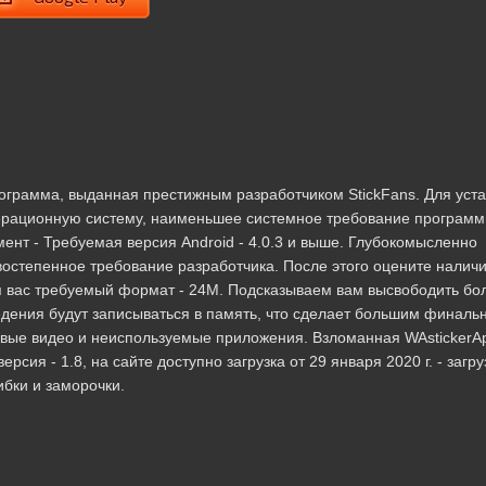
рограмма, выданная престижным разработчиком StickFans. Для уст
ерационную систему, наименьшее системное требование програм
ент - Требуемая версия Android - 4.0.3 и выше. Глубокомысленно
рвостепенное требование разработчика. После этого оцените налич
я вас требуемый формат - 24M. Подсказываем вам высвободить бо
дения будут записываться в память, что сделает большим финаль
вые видео и неиспользуемые приложения. Взломанная WAstickerA
сия - 1.8, на сайте доступно загрузка от 29 января 2020 г. - загру
бки и заморочки.