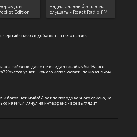
веров для
Радио онлайн бесплатно
Pocket Edition
слушать - React Radio FM
ь черный список и добавлять в него всяких
нии все кайфово, даже не ожидал такой имбы! На все
а? Хочется узнать, как его использовать по максимуму.
и багов нет, имба! А вот по поводу черного списка, не
ко на NPC? Глянул на интерфейс - всё выглядит