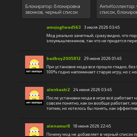
Блокиратор: блокировка
АнтиКоллектор:
звонков, черный список
список, блокиро
звонков
amxjughead563
3 июля 2026 03:45
Мод реально зачетный, сразу видно, что пор
злоумышленников, так что не придется пер
badboy2005812
29 июня 2026 01:45
При установке мода все прошло гладко, без 
100% годно напоминает старую игру, но с но
alenkastr2
24 июня 2026 03:45
После установки мода в игре всё работает н
совсем понятно, как он вообще работает, м
топчик, но хотелось бы понять, как эффекти
alenamur8
18 июня 2026 22:45
Почему мод не добавляет в черный список по