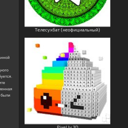
Tелесухбат (неофициальный)
анной
дного
уется.
ите
ленная
ь были
Pixel.ly 3D