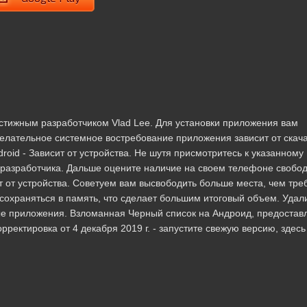
естижным разработчиком Vlad Lee. Для установки приложения вам
елательное системное востребование приложения зависит от скач
roid - Зависит от устройства. Не шутя присмотритесь к указанному
 разработчика. Дальше оцените наличие на своем телефоне свобо
 от устройства. Советуем вам высвободить больше места, чем треб
охраняться в память, что сделает большим итоговый объем. Удал
е приложения. Взломанная Черный список на Андроид, предостав
орректировка от 4 декабря 2019 г. - запустите свежую версию, здес