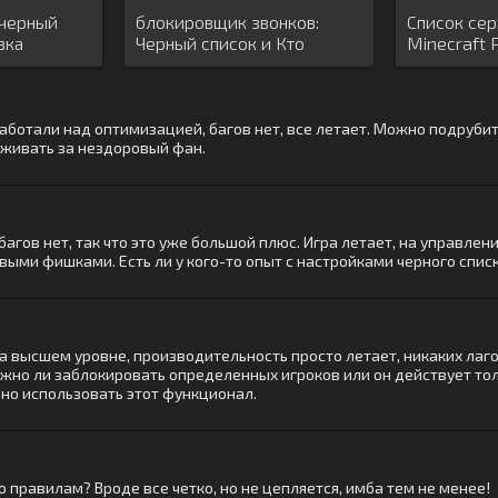
 черный
блокировщик звонков:
Список сер
вка
Черный список и Кто
Minecraft 
звонит
аботали над оптимизацией, багов нет, все летает. Можно подрубит
еживать за нездоровый фан.
багов нет, так что это уже большой плюс. Игра летает, на управле
выми фишками. Есть ли у кого-то опыт с настройками черного списк
а высшем уровне, производительность просто летает, никаких лагов 
ожно ли заблокировать определенных игроков или он действует толь
вно использовать этот функционал.
 правилам? Вроде все четко, но не цепляется, имба тем не менее!