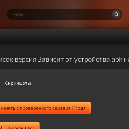
сок версия Зависит от устройства apk 
Скриншоты:
качать с проверенного сервера (Мод)
Google Play