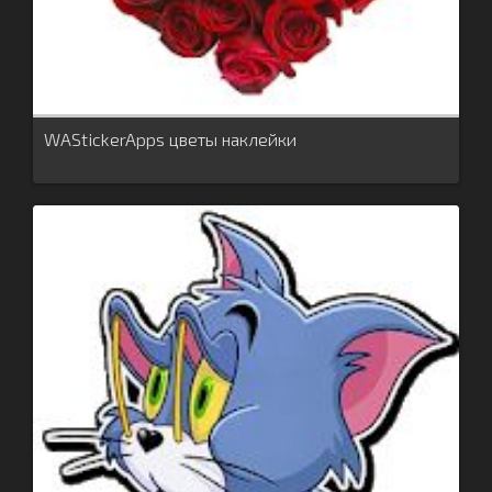
WAStickerApps цветы наклейки