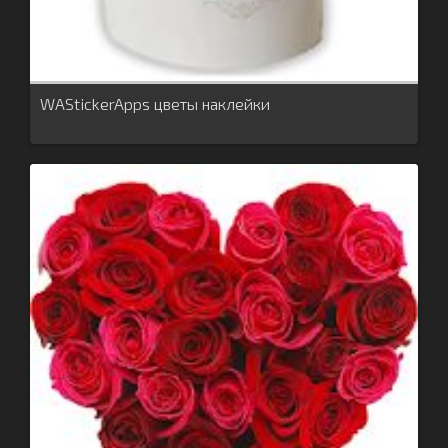
WAStickerApps цветы наклейки