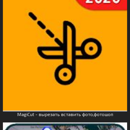
MagiCut - вырезать вставить фото,фотошоп