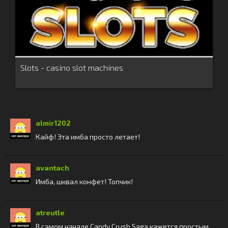
Slots - casino slot machines
almir1202
Кайф! Эта имба просто летает!
avantach
Имба, шквал конфет! Топчик!
atreutle
В самом начале Candy Crush Saga кажется простым