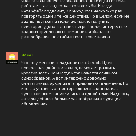
увлекательная! Но, к сожалению, не всегда система
работает так гладко, как хотелось бы. Иногда
интерфейс подводит, и приходится несколько раз
повторять одни и те же действия. Но в целом, если не
зацикливаться на мелочах, можно получить
некоторое удовольствие от игры! Более интересные
задания привлекают внимание и добавляют
разнообразие, но стабильность тоже важна.
axzar
Что-то у меня не складывается с JobJob. Идея
прикольная, действительно, помогает развить
креативность, но иногда игра кажется слишком
однообразной. А вот интерфейс довольно
симпатичный, яркие цвета привлекают внимание. Но
иногда устаешь от повторяющихся заданий, как
будто слишком зациклились на одной теме. Надеюсь,
авторы добавят больше разнообразия в будущих
обновлениях.