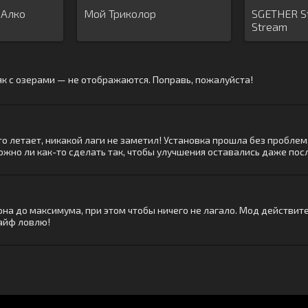
 Алко
Мой Триколор
SGETHER St
Stream
сяк с озерами — не отображаются. Поправь, пожалуйста!
 летает, никакой лаги не заметил! Установка прошла без проблем, в
можно ли как-то сделать так, чтобы улучшения оставались даже по
рона до максимума, при этом чтобы ничего не лагало. Мод действи
кайф ловлю!