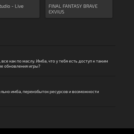
udio - Live
FINAL FANTASY BRAVE
EXVIUS
се как по маслу. Имба, что у тебя есть доступ к таким
сле обновления игры?
тельно имба, переизбыток ресурсов и возможности