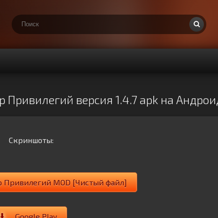
 Привилегий версия 1.4.7 apk на Андрои
Скриншоты:
р Привилегий MOD [Чистый файл]
Google Play