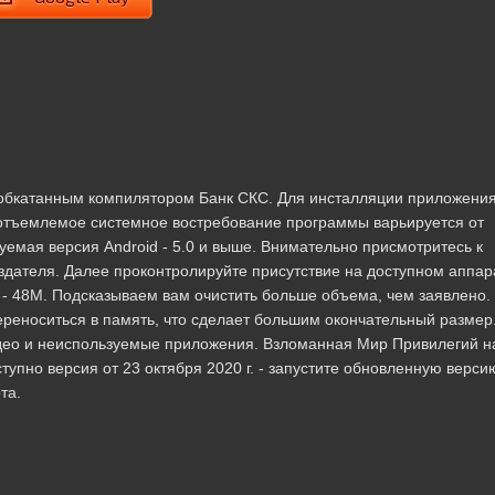
 обкатанным компилятором Банк СКС. Для инсталляции приложени
еотъемлемое системное востребование программы варьируется от
уемая версия Android - 5.0 и выше. Внимательно присмотритесь к
издателя. Далее проконтролируйте присутствие на доступном аппар
- 48M. Подсказываем вам очистить больше объема, чем заявлено.
реноситься в память, что сделает большим окончательный размер
део и неиспользуемые приложения. Взломанная Мир Привилегий н
ступно версия от 23 октября 2020 г. - запустите обновленную верси
та.