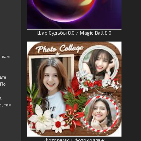
Шар Судьбы 8.0 / Magic Ball 8.0
я вам
ате
 По
.
а
ю, там
Фоторамки, фотоколлаж