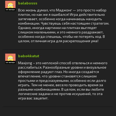
balabosss
Всю жизнь думал, что Маджонг — это просто набор
плиток, но как же я ошибался! Игра действительно
затягивает, особенно когда начинаешь находить
комбинации. Чувствуешь себя настоящим стратегом.
Однако, иногда картинки на плитках выглядят
слишком маленькими, и это немного раздражает,
особенно когда спешишь, чтобы не потерять ход. В
целом, отличная игра для раскрепощения ума!
babo4katut
Махjong – это неплохой способ отвлечься и немного
расслабиться. Разнообразные уровни и визуальное
оформление радуют глаз. Но иногда создаётся
впечатление, что уровни становятся слишком
простыми и предсказуемыми, особенно если долго
играть. Тем не менее, весело проводить время за
разными комбинациями. В целом, если вы любите
логические задачи и не против искушений, то эта
игра вас зацепит.