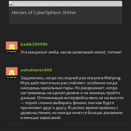
Heroes of CyberSphere: Online
badik200984
Эта махджонг имба, часов залипаний неexit, топчик!
astrahanec640
Задумалась, когда последний раз играла в Mahjong.
Игра действительно расслабляет, особенно когда
находишь идеальные пары. Но раздражает, когда
застреваешь на одном уровне и не можешь пройти
дальше. Оптимизация интерфейса явно не на высоте
— порой сложно выбирать фишки, они как будто
прилипают друг к другу. В целом, время провожу с
удовольствием, но иногда хочется больше динамики
и меньше зависаний.