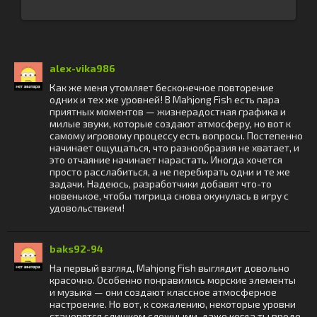
alex-vika986
Как же меня утомляет бесконечное повторение
одних и тех же уровней! В Mahjong Fish есть пара
приятных моментов — жизнерадостная графика и
милые звуки, которые создают атмосферу, но вот к
самому игровому процессу есть вопросы. Постепенно
начинает ощущаться, что разнообразия не хватает, и
это отчаяние начинает нарастать. Иногда хочется
просто расслабиться, а не перебирать одни и те же
задачи. Надеюсь, разработчики добавят что-то
новенькое, чтобы тигрица снова окунулась в игру с
удовольствием!
baks92-94
На первый взгляд, Mahjong Fish выглядит довольно
красочно. Особенно понравились морские элементы
и музыка — они создают классное атмосферное
настроение. Но вот, к сожалению, некоторые уровни
становятся слишком сложными, даже когда ты вроде