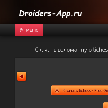
МЕНЮ
Скачать взломанную lichess
Скачать lichess • Free 