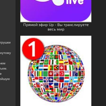
Прямой эфир Up - Вы транслируете
весь мир
игрушки
янутому
 чем
бъем.
e
овейшую