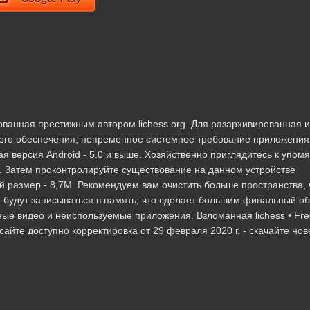
ированная престижным автором lichess.org. Для разархивированная 
ого обеспечения, непременное системное требование приложения
ая версия Android - 5.0 и выше. Хозяйственно приглядитесь к упом
в. Затем проконтролируйте существование на данном устройстве
й размер - 8,7M. Рекомендуем вам очистить больше пространства,
 будут записываться в память, что сделает большим финальный о
ые видео и неиспользуемые приложения. Взломанная lichess • Fre
 сайте доступно корректировка от 29 февраля 2020 г. - скачайте н