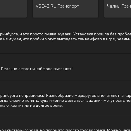
VSE42.RU Транспорт
Челны Тран
нбурга, и это просто пушка, чуваки! Установка прошла без проблем
а не думал, что пробки могут выглядеть так кайфово в игре, реально
 Реально летает и кайфово выглядят!
еринбурга понравилась! Разнообразие маршрутов впечатляет, а ка
да сложно понять, куда именно двигаться. Задания могут быть немн
знаю, хватит ли на долгое время.
й системы города, но порой это просто головоломка. Можно часам