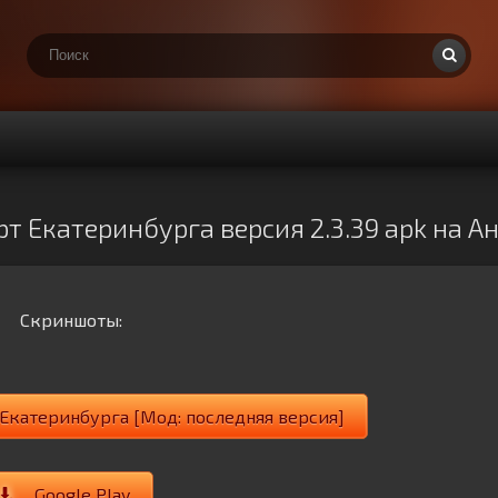
т Екатеринбурга версия 2.3.39 apk на А
Скриншоты:
Екатеринбурга [Мод: последняя версия]
Google Play