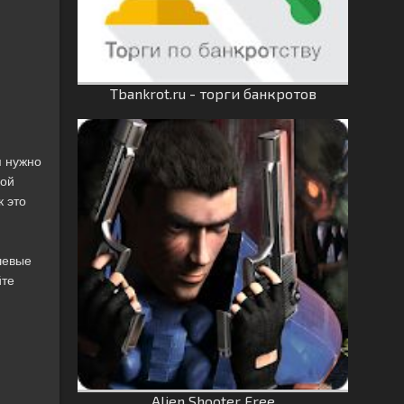
Tbankrot.ru - торги банкротов
м нужно
мой
к это
шевые
йте
Alien Shooter Free