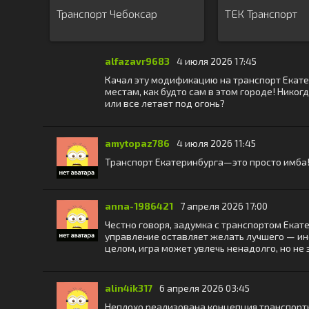
Транспорт Чебоксар
ТЕК Транспорт
alfazavr9683
4 июля 2026 17:45
Качал эту модификацию на транспорт Екатери
местам, как будто сам в этом городе! Никогд
или все летает под огонь?
amytopaz786
4 июля 2026 11:45
Транспорт Екатеринбурга—это просто имба!
anna-1986421
7 апреля 2026 17:00
Честно говоря, задумка с транспортом Екат
управление оставляет желать лучшего — иног
целом, игра может увлечь ненадолго, но не 
alin4ik317
6 апреля 2026 03:45
Неплохо реализована концепция транспортно