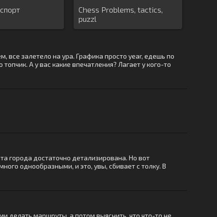
спорт
Chess Problems, tactics,
puzzl
, все залетело на ура. Графика просто year, едешь по
 топчик. А у вас какие впечатления? Лагает у кого-то
рта города достаточно детализирована. Но вот
ого однообразными, и это, увы, сбивает с толку. В
и делать маршруты, а потом выяснить, что что-то не