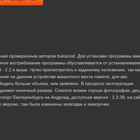
нная проверенным автором bukazoid. Для установки программы ва
мное востребование программы обуславливается от устанавливае
- 2.2 и выше. Чутко присмотритесь к заданному положению, так ка
ние на данном устройстве вакантного места памяти, для вас
бодить больше объема, чем заявлено. В процессе эксплуатации
однимет конечный размер. Снесите всякие глупые фотографии, де
орт Екатеринбурга на Андроид, доступная версия - 2.3.39, на са
вую версию, там были изменены загвоздки и заморочки.