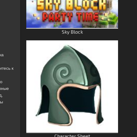
Sky Block
ка
итесь к
Во
жные
д,
ны
Character Sheet