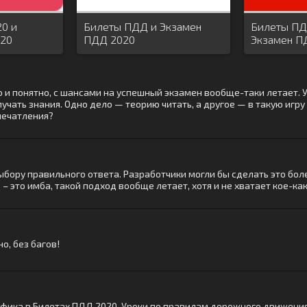
0 и
Билеты ПДД и Экзамен
Билеты ПД
020
ПДД 2020
Экзамен П
правила П
 и понятно, с шансами на успешный экзамен вообще-таки летает. Ус
чать знания. Одно дело — теорию читать, а другое — в такую игру 
впечатления?
ыбору правильного ответа. Разработчики могли бы сделать это более
– это имба, такой подход вообще летает, хотя и не хватает кое-ка
о, без багов!
афика в Билетах ПДД 2020. Уроки по правилам дорожного движения 