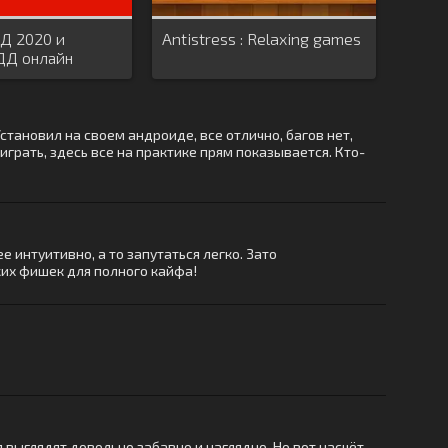
Д 2020 и
Antistress : Relaxing games
ДД онлайн
ДД
тановил на своем андроиде, все отлично, багов нет,
играть, здесь все на практике прям показывается. Кто-
 интуитивно, а то запутаться легко. Зато
ких фишек для полного кайфа!
выглядят довольно забавно и наглядно. Но вот насчёт