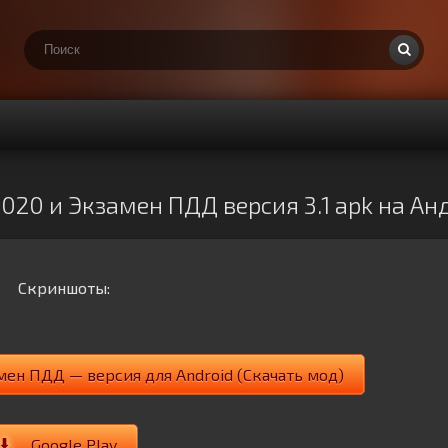
020 и Экзамен ПДД версия 3.1 apk на Ан
Скриншоты:
ен ПДД — версия для Android (Скачать мод)
Google Play