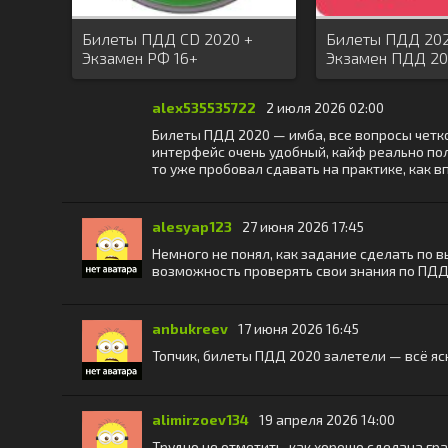
Билеты ПДД CD 2020 +
Билеты ПДД 202
Экзамен РФ 16+
Экзамен ПДД 2
alex535535722
2 июля 2026 02:00
Билеты ПДД 2020 — имба, все вопросы четко
интерфейс очень удобный, кайф реально полу
то уже пробовал сдавать на практике, как 
alesyap123
27 июня 2026 17:45
Немного не понял, как задание сделать по в
возможность проверять свои знания по ПДД 
anbukreev
17 июня 2026 16:45
Топчик, билеты ПДД 2020 залетели — всё ясн
alimirzoev134
19 апреля 2026 14:00
Трудно не отметить, как хорошо сделана гр