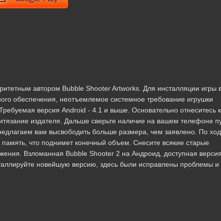
оритетным автором Bubble Shooter Artworks. Для инсталляции игры 
ого обеспечения, неотъемлемое системное требование игрушки
Требуемая версия Android - 4.1 и выше. Основательно отнеситесь к
ритязание издателя. Дальше сверьте наличие на вашем телефоне п
редлагаем вам высвободить больше размера, чем заявлено. По ход
в память, что поднимет конечный объем. Снесите всякие старые
ния. Взломанная Bubble Shooter 2 на Андроид, доступная версия 
инсталлируйте новейшую версию, здесь были исправлены проблемы и