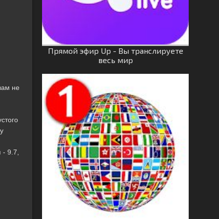
Прямой эфир Up - Вы транслируете
весь мир
вам не
устого
у
- 9.7,