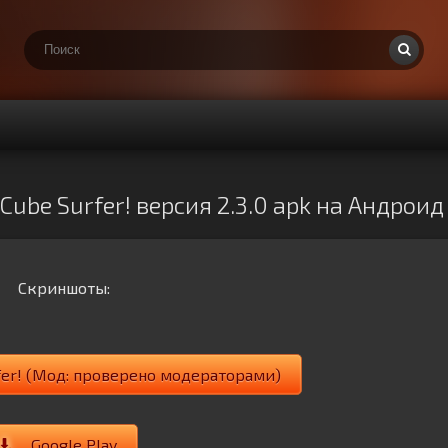
ube Surfer! версия 2.3.0 apk на Андроид
Скриншоты:
fer! (Мод: проверено модераторами)
Google Play