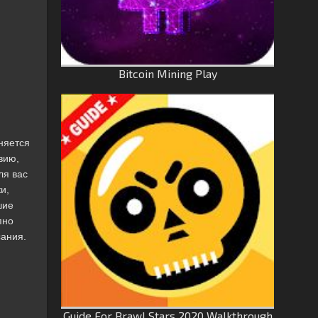
Bitcoin Mining Play
няется
вию,
ля вас
и,
шие
пно
сания.
Guide For Brawl Stars 2020 Walkthrough