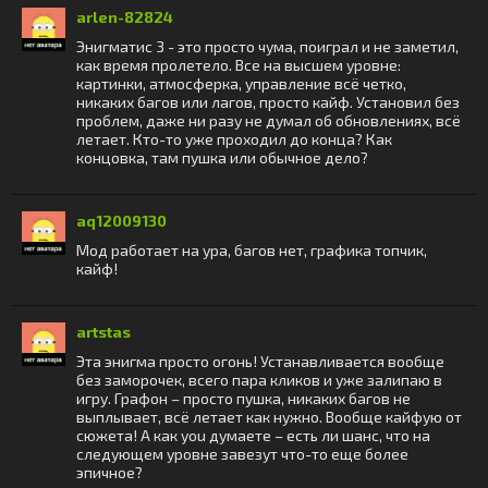
arlen-82824
Энигматис 3 - это просто чума, поиграл и не заметил,
как время пролетело. Все на высшем уровне:
картинки, атмосферка, управление всё четко,
никаких багов или лагов, просто кайф. Установил без
проблем, даже ни разу не думал об обновлениях, всё
летает. Кто-то уже проходил до конца? Как
концовка, там пушка или обычное дело?
aq12009130
Мод работает на ура, багов нет, графика топчик,
кайф!
artstas
Эта энигма просто огонь! Устанавливается вообще
без заморочек, всего пара кликов и уже залипаю в
игру. Графон – просто пушка, никаких багов не
выплывает, всё летает как нужно. Вообще кайфую от
сюжета! А как you думаете – есть ли шанс, что на
следующем уровне завезут что-то еще более
эпичное?