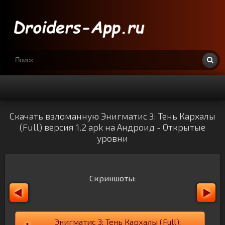
Скачать взломанную Энигматис 3: Тень Кархалы
(Full) версия 1.2 apk на Андроид - Открытые
уровни
Скриншоты:
Энигматис 3: Тень Кархалы (Full):