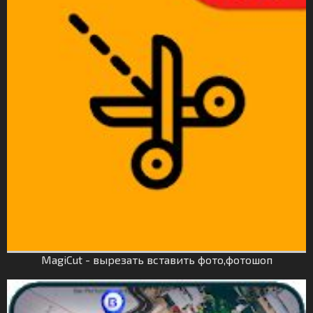
MagiCut - вырезать вставить фото,фотошоп