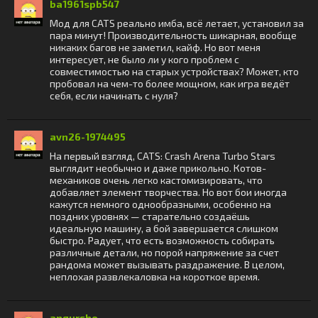
ba1961spb547
Мод для CATS реально имба, всё летает, установил за
пара минут! Производительность шикарная, вообще
никаких багов не заметил, кайф. Но вот меня
интересует, не было ли у кого проблем с
совместимостью на старых устройствах? Может, кто
пробовал на чем-то более мощном, как игра ведёт
себя, если начинать с нуля?
avn26-1974495
На первый взгляд, CATS: Crash Arena Turbo Stars
выглядит необычно и даже прикольно. Котов-
механиков очень легко кастомизировать, что
добавляет элемент творчества. Но вот бои иногда
кажутся немного однообразными, особенно на
поздних уровнях — старательно создаёшь
идеальную машину, а бой завершается слишком
быстро. Радует, что есть возможность собирать
различные детали, но порой напряжение за счет
рандома может вызывать раздражение. В целом,
неплохая развлекаловка на короткое время.
angursho