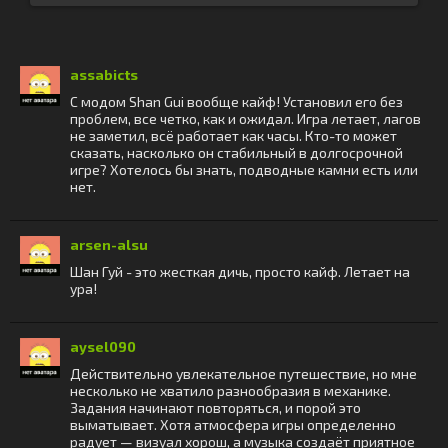
assabicts
С модом Shan Gui вообще кайф! Установил его без
проблем, все четко, как и ожидал. Игра летает, лагов
не заметил, всё работает как часы. Кто-то может
сказать, насколько он стабильный в долгосрочной
игре? Хотелось бы знать, подводные камни есть или
нет.
arsen-alsu
Шан Гуй - это жесткая дичь, просто кайф. Летает на
ура!
aysel090
Действительно увлекательное путешествие, но мне
несколько не хватило разнообразия в механике.
Задания начинают повторяться, и порой это
выматывает. Хотя атмосфера игры определенно
радует — визуал хорош, а музыка создаёт приятное