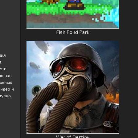
Fish Pond Park
ния
т
 это
ля вас
данные
видео и
тупно
War of Destiny