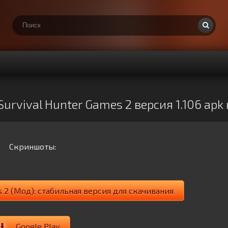
urvival Hunter Games 2 версия 1.106 apk
Скриншоты:
s 2 (Мод): стабильная версия для скачивания
Google Play