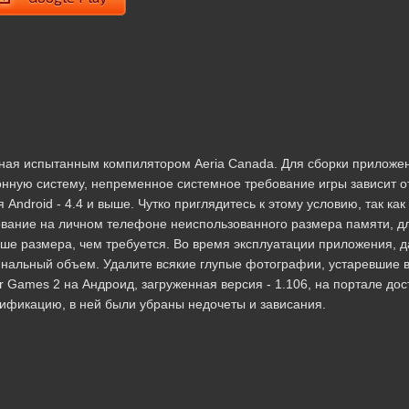
ванная испытанным компилятором Aeria Canada. Для сборки приложе
нную систему, непременное системное требование игры зависит о
ndroid - 4.4 и выше. Чутко приглядитесь к этому условию, так как
ование на личном телефоне неиспользованного размера памяти, д
ше размера, чем требуется. Во время эксплуатации приложения, 
инальный объем. Удалите всякие глупые фотографии, устаревшие 
 Games 2 на Андроид, загруженная версия - 1.106, на портале дос
одификацию, в ней были убраны недочеты и зависания.