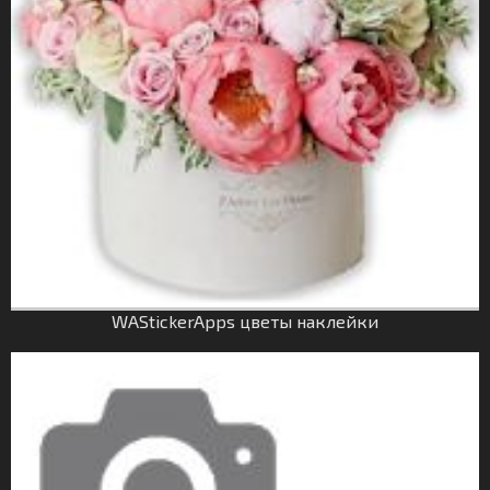
WAStickerApps цветы наклейки