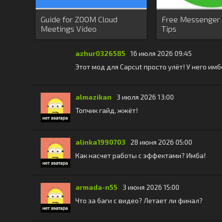
Guide for ZOOM Cloud
Free Messenger
Meetings Video
Tips
Conferences
azhur0326585
16 июля 2026 09:45
Этот мод для Capcut просто улёт! У него и
almazikan
3 июля 2026 13:00
Топчик гайд, жжёт!
alinka1990703
28 июня 2026 05:00
Как насчет работы с эффектами? Имба!
armada-n55
3 июня 2026 15:00
Что за баги с видео? Летает ли финал?