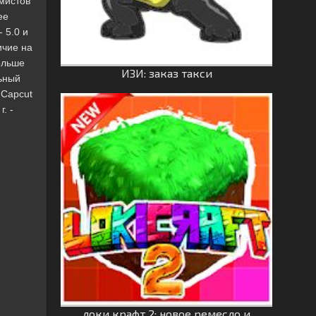
ммистов
ее
 5.0 и
ичие на
ольше
ИЗИ: заказ такси
льный
 Capcut
. -
локи крафт 2: новое ремесло и