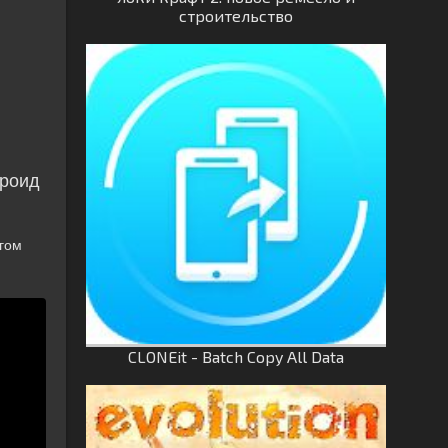
строительство
дроид
агом
CLONEit - Batch Copy All Data