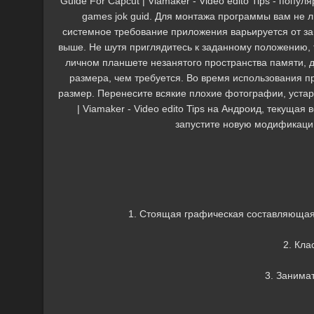
Guide For Capcut | Viamaker - Video edito Tips - по
games jok guid. Для монтажа программы вам не 
системное требование приложения варьируется от заг
выше. Не шутя приглядитесь к заданному положению, 
личном планшете незанятого пространства памяти, 
размера, чем требуется. Во время использования п
размер. Перенесите всякие плохие фотографии, уста
| Viamaker - Video edito Tips на Андроид, текущая 
запустите новую модификацию
1. Стоящая графическая составляющая
2. Кла
3. Занима