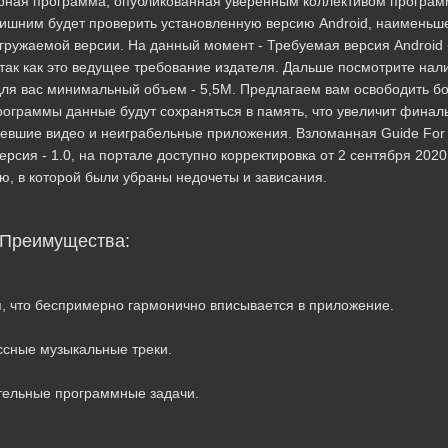
пулярная программа, опубликованная уверенным коллективом програ
лишним будет проверить установленную версию Android, наименьш
ружаемой версии. На данный момент - Требуемая версия Android -
так как это ведущее требование издателя. Дальше посмотрите нал
для вас минимальный объем - 5,5M. Предлагаем вам освободить б
рограммы данные будут сохраняться в память, что увеличит фина
ревшие видео и неиграбельные приложения. Взломанная Guide For
версия - 1.0, на портале доступно корректировка от 2 сентября 2020 г
, в которой были убраны недочеты и зависания.
Преимущества:
, что беспримерно гармонично вписывается в приложение.
ссные музыкальные треки.
тельные программные задачи.