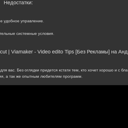
Недостатки:
Не удобное управление.
тельные системные условия.
t | Viamaker - Video edito Tips [Без Рекламы] на Ан
ля вас. Без оглядки придется кстати тем, кто хочет хорошо и с бл
мя, а так же опытным любителям программ.