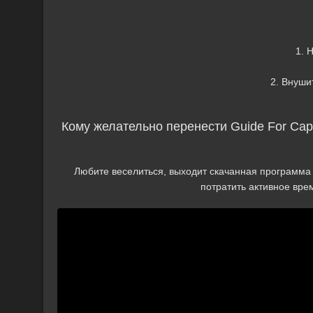
1. 
2. Внуши
Кому желательно перенести Guide For Capcu
Любите веселиться, выходит скачанная программа д
потратить активное вре